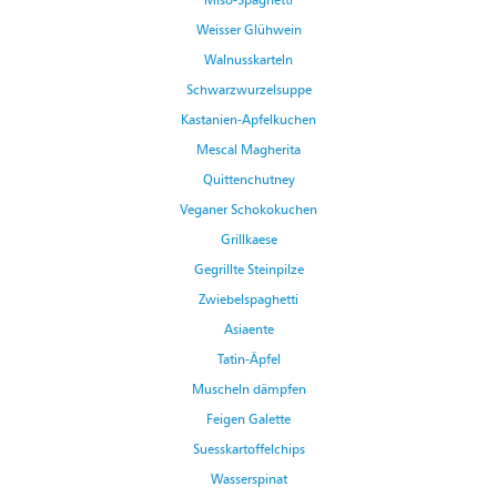
Weisser Glühwein
Walnusskarteln
Schwarzwurzelsuppe
Kastanien-Apfelkuchen
Mescal Magherita
Quittenchutney
Veganer Schokokuchen
Grillkaese
Gegrillte Steinpilze
Zwiebelspaghetti
Asiaente
Tatin-Äpfel
Muscheln dämpfen
Feigen Galette
Suesskartoffelchips
Wasserspinat