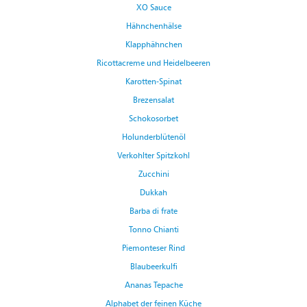
XO Sauce
Hähnchenhälse
Klapphähnchen
Ricottacreme und Heidelbeeren
Karotten-Spinat
Brezensalat
Schokosorbet
Holunderblütenöl
Verkohlter Spitzkohl
Zucchini
Dukkah
Barba di frate
Tonno Chianti
Piemonteser Rind
Blaubeerkulfi
Ananas Tepache
Alphabet der feinen Küche