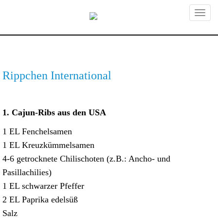
Primary
Skip
Erstklassige Foodtexte, Foodfotos und -
to
Foodtexte,
content
videos, die den Appetit anregen,
Menu
Emotionen erzeugen und Deine
Foodfotografie,
Verkaufszahlen ankurbeln. Professionelle
Rippchen International
Rezeptentwicklung und Foodstyling mit
Foodvideo und
eigenem Foodstudio und Versuchsküche.
Foodanimation,
1. Cajun-Ribs aus den USA
München – foodundtext
1 EL Fenchelsamen
1 EL Kreuzkümmelsamen
4-6 getrocknete Chilischoten (z.B.: Ancho- und
Pasillachilies)
1 EL schwarzer Pfeffer
2 EL Paprika edelsüß
Salz