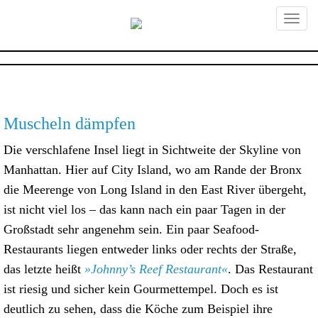
Primary
Skip
Erstklassige Foodtexte, Foodfotos und -
to
Foodtexte,
content
videos, die den Appetit anregen,
Menu
Emotionen erzeugen und Deine
Foodfotografie,
Verkaufszahlen ankurbeln. Professionelle
Rezeptentwicklung und Foodstyling mit
Foodvideo und
Muscheln dämpfen
eigenem Foodstudio und Versuchsküche.
Foodanimation,
Die verschlafene Insel liegt in Sichtweite der Skyline von
Manhattan. Hier auf City Island, wo am Rande der Bronx
München – foodundtext
die Meerenge von Long Island in den East River übergeht,
ist nicht viel los – das kann nach ein paar Tagen in der
Großstadt sehr angenehm sein. Ein paar Seafood-
Restaurants liegen entweder links oder rechts der Straße,
das letzte heißt
»Johnny’s Reef Restaurant«
. Das Restaurant
ist riesig und sicher kein Gourmettempel. Doch es ist
deutlich zu sehen, dass die Köche zum Beispiel ihre