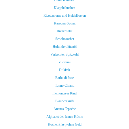
Hähnchenhälse
Klapphähnchen
Ricottacreme und Heidelbeeren
Karotten-Spinat
Brezensalat
Schokosorbet
Holunderblütenöl
Verkohlter Spitzkohl
Zucchini
Dukkah
Barba di frate
Tonno Chianti
Piemonteser Rind
Blaubeerkulfi
Ananas Tepache
Alphabet der feinen Küche
Kochen (fast) ohne Geld