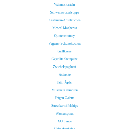
Walnusskarteln
Schwarzwurzelsuppe
Kastanien-Apfelkuchen
Mescal Magherita
Quittenchutney
Veganer Schokokuchen
Grillkaese
Gegrillte Steinpilze
Zwiebelspaghetti
Asiaente
Tatin-Äpfel
Muscheln dämpfen
Feigen Galette
Suesskartoffelchips
Wasserspinat
XO Sauce