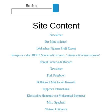
Suche:
Site Content
Newsletter
Der Mais ist heiss!
Lebkuchen-Figuren-Profi-Rezept
Rezepte aus dem BEEF! Sonderheft Schweiz: "Steaks mit Schweizerkreuz"
Rezept Focaccia di Monaco
Newsletter
Pink Pokebowl
Bulletproof Matcha mit Kokosöl
Rippchen International
Klassisches Hummus von Mohammad Ikermawi
Miso-Spaghetti
Weisser Glühwein