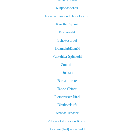
Hähnchenhälse
Klapphähnchen
Ricottacreme und Heidelbeeren
Karotten-Spinat
Brezensalat
Schokosorbet
Holunderblütenöl
Verkohlter Spitzkohl
Zucchini
Dukkah
Barba di frate
Tonno Chianti
Piemonteser Rind
Blaubeerkulfi
Ananas Tepache
Alphabet der feinen Küche
Kochen (fast) ohne Geld