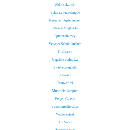
Walnusskarteln
Schwarzwurzelsuppe
Kastanien-Apfelkuchen
Mescal Magherita
Quittenchutney
Veganer Schokokuchen
Grillkaese
Gegrillte Steinpilze
Zwiebelspaghetti
Asiaente
Tatin-Äpfel
Muscheln dämpfen
Feigen Galette
Suesskartoffelchips
Wasserspinat
XO Sauce