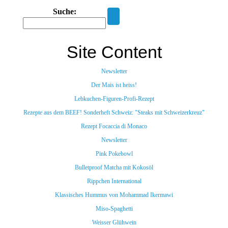
Suche:
Site Content
Newsletter
Der Mais ist heiss!
Lebkuchen-Figuren-Profi-Rezept
Rezepte aus dem BEEF! Sonderheft Schweiz: "Steaks mit Schweizerkreuz"
Rezept Focaccia di Monaco
Newsletter
Pink Pokebowl
Bulletproof Matcha mit Kokosöl
Rippchen International
Klassisches Hummus von Mohammad Ikermawi
Miso-Spaghetti
Weisser Glühwein