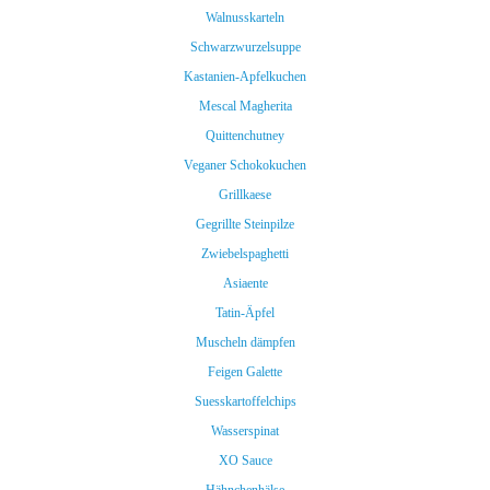
Walnusskarteln
Schwarzwurzelsuppe
Kastanien-Apfelkuchen
Mescal Magherita
Quittenchutney
Veganer Schokokuchen
Grillkaese
Gegrillte Steinpilze
Zwiebelspaghetti
Asiaente
Tatin-Äpfel
Muscheln dämpfen
Feigen Galette
Suesskartoffelchips
Wasserspinat
XO Sauce