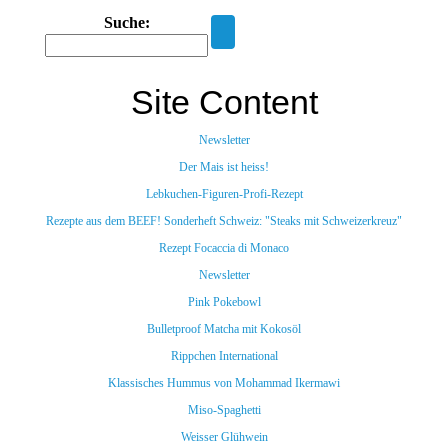
Suche:
Site Content
Newsletter
Der Mais ist heiss!
Lebkuchen-Figuren-Profi-Rezept
Rezepte aus dem BEEF! Sonderheft Schweiz: "Steaks mit Schweizerkreuz"
Rezept Focaccia di Monaco
Newsletter
Pink Pokebowl
Bulletproof Matcha mit Kokosöl
Rippchen International
Klassisches Hummus von Mohammad Ikermawi
Miso-Spaghetti
Weisser Glühwein