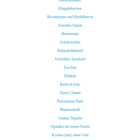
Hähnchenhälse
Klapphähnchen
Ricottacreme und Heidelbeeren
Karotten-Spinat
Brezensalat
Schokosorbet
Holunderblütenöl
Verkohlter Spitzkohl
Zucchini
Dukkah
Barba di frate
Tonno Chianti
Piemonteser Rind
Blaubeerkulfi
Ananas Tepache
Alphabet der feinen Küche
Kochen (fast) ohne Geld