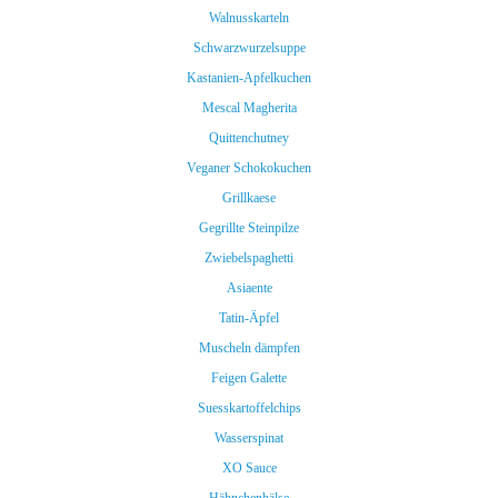
Walnusskarteln
Schwarzwurzelsuppe
Kastanien-Apfelkuchen
Mescal Magherita
Quittenchutney
Veganer Schokokuchen
Grillkaese
Gegrillte Steinpilze
Zwiebelspaghetti
Asiaente
Tatin-Äpfel
Muscheln dämpfen
Feigen Galette
Suesskartoffelchips
Wasserspinat
XO Sauce