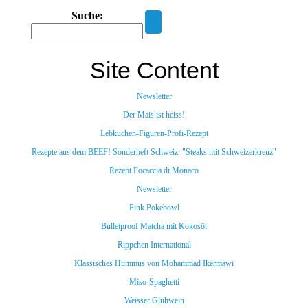
Suche:
Site Content
Newsletter
Der Mais ist heiss!
Lebkuchen-Figuren-Profi-Rezept
Rezepte aus dem BEEF! Sonderheft Schweiz: "Steaks mit Schweizerkreuz"
Rezept Focaccia di Monaco
Newsletter
Pink Pokebowl
Bulletproof Matcha mit Kokosöl
Rippchen International
Klassisches Hummus von Mohammad Ikermawi
Miso-Spaghetti
Weisser Glühwein