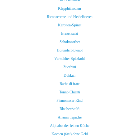
Hähnchenhälse
Klapphähnchen
Ricottacreme und Heidelbeeren
Karotten-Spinat
Brezensalat
Schokosorbet
Holunderblütenöl
Verkohlter Spitzkohl
Zucchini
Dukkah
Barba di frate
Tonno Chianti
Piemonteser Rind
Blaubeerkulfi
Ananas Tepache
Alphabet der feinen Küche
Kochen (fast) ohne Geld