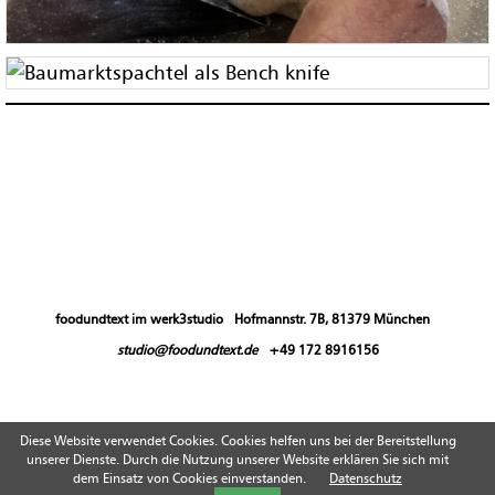
foodundtext im werk3studio
Hofmannstr. 7B, 81379 München
studio@foodundtext.de
+49 172 8916156‬
Diese Website verwendet Cookies. Cookies helfen uns bei der Bereitstellung
unserer Dienste. Durch die Nutzung unserer Website erklären Sie sich mit
DATENSCHUTZ
IMPRESSUM
dem Einsatz von Cookies einverstanden.
Datenschutz