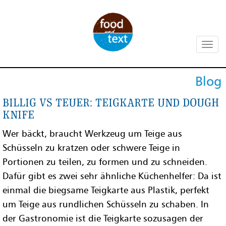
Primary
Skip
Erstklassige Foodtexte, Foodfotos und -
to
Foodtexte,
content
videos, die den Appetit anregen,
Blog
Menu
Emotionen erzeugen und Deine
Foodfotografie,
Verkaufszahlen ankurbeln. Professionelle
Billig vs Teuer: Teigkarte und Dough
Knife
Rezeptentwicklung und Foodstyling mit
Foodvideo und
eigenem Foodstudio und Versuchsküche.
Wer bäckt, braucht Werkzeug um Teige aus
Foodanimation,
Schüsseln zu kratzen oder schwere Teige in
München – foodundtext
Portionen zu teilen, zu formen und zu schneiden.
Dafür gibt es zwei sehr ähnliche Küchenhelfer: Da ist
einmal die biegsame Teigkarte aus Plastik, perfekt
um Teige aus rundlichen Schüsseln zu schaben. In
der Gastronomie ist die Teigkarte sozusagen der