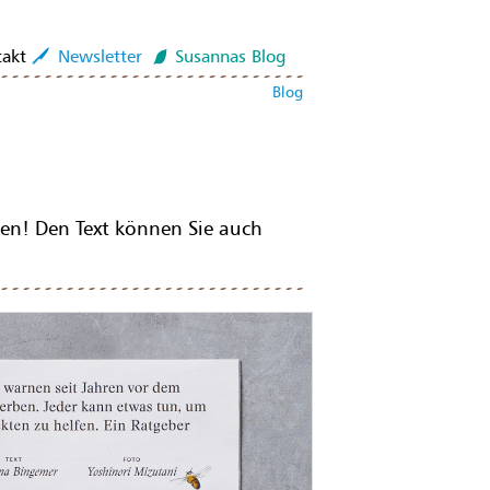
Emotionen erzeugen und Deine
takt
Newsletter
Susannas Blog
 Foodanimation, München
ing mit eigenem Foodstudio und
Blog
en! Den Text können Sie auch