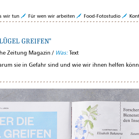
os und -videos, die den Appetit anregen, 
 wir tun
Für wen wir arbeiten
Food-Fotostudio
Kon
tografie, Foodvideo und
ssionelle Rezeptentwicklung und Foodstyl
Flügel greifen"
che Zeitung Magazin /
Was:
Text
rum sie in Gefahr sind und wie wir ihnen helfen könn