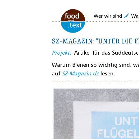
Primary
Skip
Erstklassige Foodtexte, Foodfot
to
Wer wir sind
Was
Foodtexte, Foodfo
content
Verkaufszahlen ankurbeln. Profe
Menu
Versuchsküche.
– foodundtext
SZ-Magazin: "Unter die 
Projekt:
Artikel für das Süddeuts
Warum Bienen so wichtig sind, wa
auf
SZ-Magazin.de
lesen.