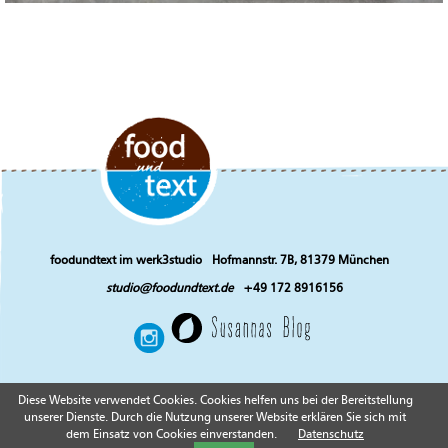
foodundtext im werk3studio
Hofmannstr. 7B, 81379 München
studio@foodundtext.de
+49 172 8916156‬
Diese Website verwendet Cookies. Cookies helfen uns bei der Bereitstellung
unserer Dienste. Durch die Nutzung unserer Website erklären Sie sich mit
DATENSCHUTZ
IMPRESSUM
dem Einsatz von Cookies einverstanden.
Datenschutz